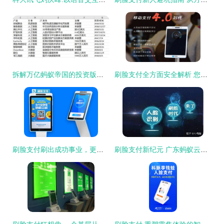
拆解万亿蚂蚁帝国的投资版图 3000亿、197笔与刷脸支付解决方案
刷脸支付全方面安全解析 您的每一次支付，都在科技与法律的双重护航下
刷脸支付刷出成功事业，更刷出幸福生活——商户移动支付的智能之选
刷脸支付新纪元 广东蚂蚁云科技引领智慧生活潮流